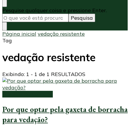
Procurando
Pesquise qualquer coisa e pressione Enter.
algo?
Página inicial
vedação resistente
Tag
vedação resistente
Exibindo: 1 - 1 de 1 RESULTADOS
Gaxetas de vedação
Por que optar pela gaxeta de borracha
para vedação?