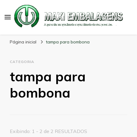
Maxi Embalagens
Blog Maxi Embalagens
Página inicial
tampa para bombona
CATEGORIA
tampa para
bombona
Exibindo: 1 - 2 de 2 RESULTADOS