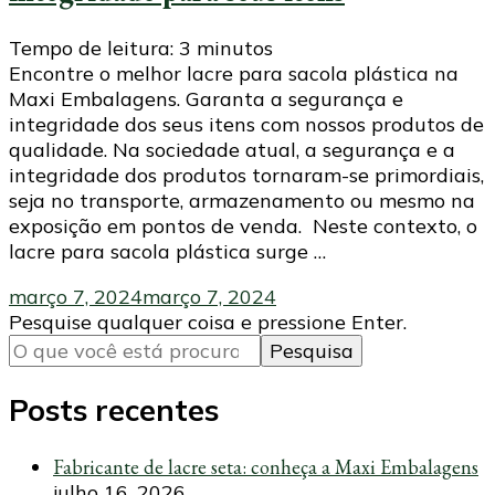
Tempo de leitura:
3
minutos
Encontre o melhor lacre para sacola plástica na
Maxi Embalagens. Garanta a segurança e
integridade dos seus itens com nossos produtos de
qualidade. Na sociedade atual, a segurança e a
integridade dos produtos tornaram-se primordiais,
seja no transporte, armazenamento ou mesmo na
exposição em pontos de venda. Neste contexto, o
lacre para sacola plástica surge …
março 7, 2024
março 7, 2024
Procurando
Pesquise qualquer coisa e pressione Enter.
algo?
Posts recentes
Fabricante de lacre seta: conheça a Maxi Embalagens
julho 16, 2026