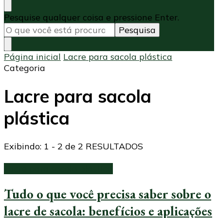
Procurando
Pesquise qualquer coisa e pressione Enter.
algo?
Página inicial
Lacre para sacola plástica
Categoria
Lacre para sacola
plástica
Exibindo: 1 - 2 de 2 RESULTADOS
Lacre para sacola plástica
Tudo o que você precisa saber sobre o
lacre de sacola: benefícios e aplicações