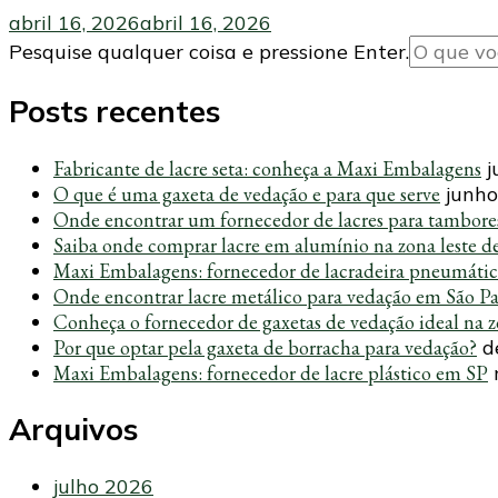
abril 16, 2026
abril 16, 2026
Procurando
Pesquise qualquer coisa e pressione Enter.
algo?
Posts recentes
Fabricante de lacre seta: conheça a Maxi Embalagens
j
O que é uma gaxeta de vedação e para que serve
junho
Onde encontrar um fornecedor de lacres para tambore
Saiba onde comprar lacre em alumínio na zona leste d
Maxi Embalagens: fornecedor de lacradeira pneumáti
Onde encontrar lacre metálico para vedação em São P
Conheça o fornecedor de gaxetas de vedação ideal na z
Por que optar pela gaxeta de borracha para vedação?
d
Maxi Embalagens: fornecedor de lacre plástico em SP
Arquivos
julho 2026