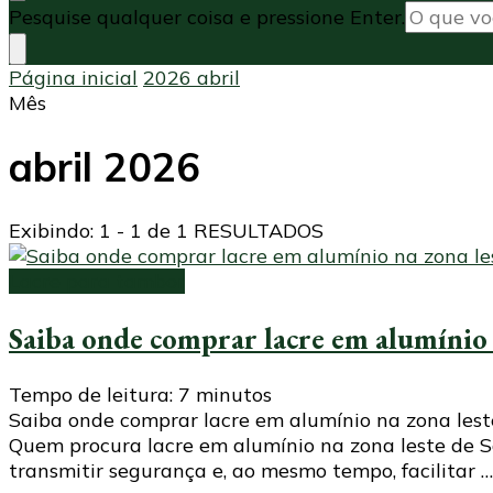
Procurando
Pesquise qualquer coisa e pressione Enter.
algo?
Página inicial
2026
abril
Mês
abril 2026
Exibindo: 1 - 1 de 1 RESULTADOS
Lacre para tambor
Saiba onde comprar lacre em alumínio 
Tempo de leitura:
7
minutos
Saiba onde comprar lacre em alumínio na zona les
Quem procura lacre em alumínio na zona leste de 
transmitir segurança e, ao mesmo tempo, facilitar …