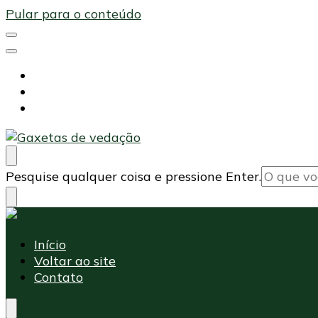
Pular para o conteúdo
Início
Voltar ao site
Contato
Maxi Embalagens
Blog Maxi Embalagens
Procurando
Pesquise qualquer coisa e pressione Enter.
algo?
Maxi Embalagens
Blog Maxi Embalagens
Início
Voltar ao site
Contato