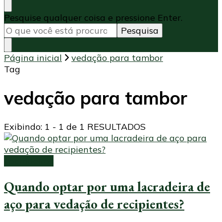
Procurando
Pesquise qualquer coisa e pressione Enter.
algo?
Página inicial
vedação para tambor
Tag
vedação para tambor
Exibindo: 1 - 1 de 1 RESULTADOS
Lacradeiras
Quando optar por uma lacradeira de
aço para vedação de recipientes?