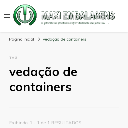
Maxi Embalagens
Blog Maxi Embalagens
Página inicial
vedação de containers
TAG
vedação de
containers
Exibindo: 1 - 1 de 1 RESULTADOS