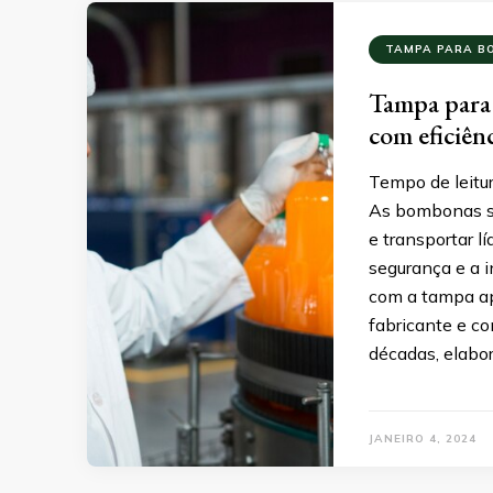
TAMPA PARA B
Tampa para
com eficiên
Tempo de leitur
As bombonas sã
e transportar l
segurança e a 
com a tampa ap
fabricante e co
décadas, elabo
JANEIRO 4, 2024