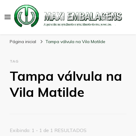
Maxi Embalagens
Blog Maxi Embalagens
Página inicial
Tampa válvula na Vila Matilde
TAG
Tampa válvula na
Vila Matilde
Exibindo: 1 - 1 de 1 RESULTADOS