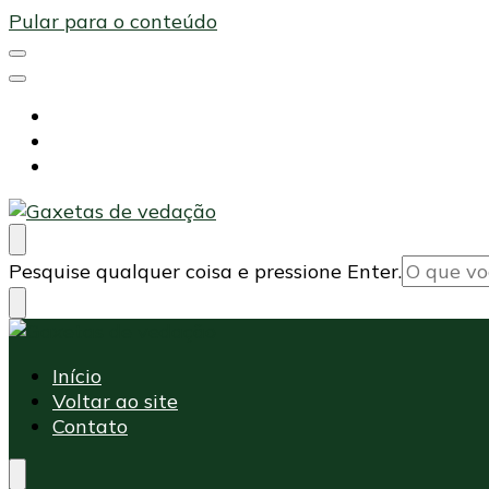
Pular para o conteúdo
Início
Voltar ao site
Contato
Maxi Embalagens
Blog Maxi Embalagens
Procurando
Pesquise qualquer coisa e pressione Enter.
algo?
Maxi Embalagens
Blog Maxi Embalagens
Início
Voltar ao site
Contato