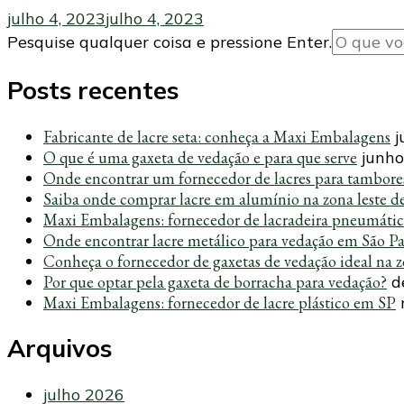
julho 4, 2023
julho 4, 2023
Procurando
Pesquise qualquer coisa e pressione Enter.
algo?
Posts recentes
Fabricante de lacre seta: conheça a Maxi Embalagens
j
O que é uma gaxeta de vedação e para que serve
junho
Onde encontrar um fornecedor de lacres para tambore
Saiba onde comprar lacre em alumínio na zona leste d
Maxi Embalagens: fornecedor de lacradeira pneumáti
Onde encontrar lacre metálico para vedação em São P
Conheça o fornecedor de gaxetas de vedação ideal na z
Por que optar pela gaxeta de borracha para vedação?
d
Maxi Embalagens: fornecedor de lacre plástico em SP
Arquivos
julho 2026