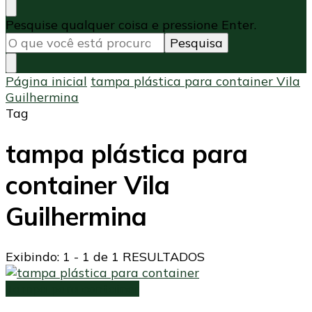
Procurando
Pesquise qualquer coisa e pressione Enter.
algo?
Página inicial
tampa plástica para container Vila
Guilhermina
Tag
tampa plástica para
container Vila
Guilhermina
Exibindo: 1 - 1 de 1 RESULTADOS
Tampa para container