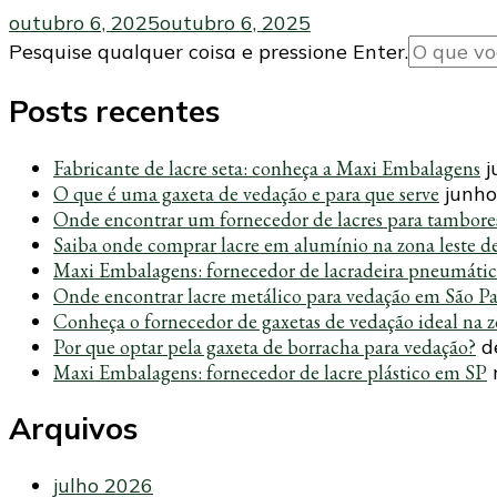
outubro 6, 2025
outubro 6, 2025
Procurando
Pesquise qualquer coisa e pressione Enter.
algo?
Posts recentes
Fabricante de lacre seta: conheça a Maxi Embalagens
j
O que é uma gaxeta de vedação e para que serve
junho
Onde encontrar um fornecedor de lacres para tambore
Saiba onde comprar lacre em alumínio na zona leste d
Maxi Embalagens: fornecedor de lacradeira pneumáti
Onde encontrar lacre metálico para vedação em São P
Conheça o fornecedor de gaxetas de vedação ideal na z
Por que optar pela gaxeta de borracha para vedação?
d
Maxi Embalagens: fornecedor de lacre plástico em SP
Arquivos
julho 2026