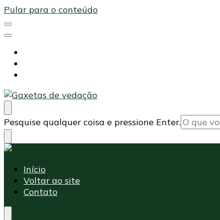
Pular para o conteúdo
Início
Voltar ao site
Contato
Maxi Embalagens
Blog Maxi Embalagens
Procurando
Pesquise qualquer coisa e pressione Enter.
algo?
Maxi Embalagens
Blog Maxi Embalagens
Início
Voltar ao site
Contato