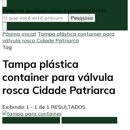
Procurando
Pesquise qualquer coisa e pressione Enter.
algo?
Página inicial
Tampa plástica container para
válvula rosca Cidade Patriarca
Tag
Tampa plástica
container para válvula
rosca Cidade Patriarca
Exibindo: 1 - 1 de 1 RESULTADOS
Produtos para vedação
Tampa para container