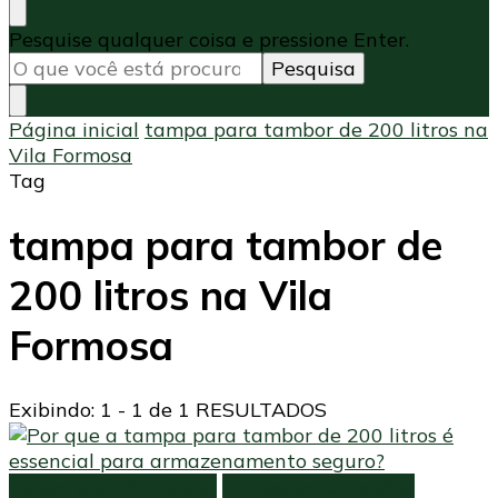
Procurando
Pesquise qualquer coisa e pressione Enter.
algo?
Página inicial
tampa para tambor de 200 litros na
Vila Formosa
Tag
tampa para tambor de
200 litros na Vila
Formosa
Exibindo: 1 - 1 de 1 RESULTADOS
tampa para bombona
Tampa para tambor