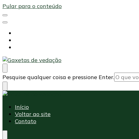
Pular para o conteúdo
Início
Voltar ao site
Contato
Maxi Embalagens
Blog Maxi Embalagens
Procurando
Pesquise qualquer coisa e pressione Enter.
algo?
Maxi Embalagens
Blog Maxi Embalagens
Início
Voltar ao site
Contato