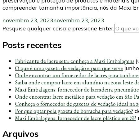
preservação e proteção de produtos e materiais qu
compreender tamanha importância, nós da Maxi E
novembro 23, 2023
novembro 23, 2023
Procurando
Pesquise qualquer coisa e pressione Enter.
algo?
Posts recentes
Fabricante de lacre seta: conheça a Maxi Embalagens
j
O que é uma gaxeta de vedação e para que serve
junho
Onde encontrar um fornecedor de lacres para tambore
Saiba onde comprar lacre em alumínio na zona leste d
Maxi Embalagens: fornecedor de lacradeira pneumáti
Onde encontrar lacre metálico para vedação em São P
Conheça o fornecedor de gaxetas de vedação ideal na z
Por que optar pela gaxeta de borracha para vedação?
d
Maxi Embalagens: fornecedor de lacre plástico em SP
Arquivos