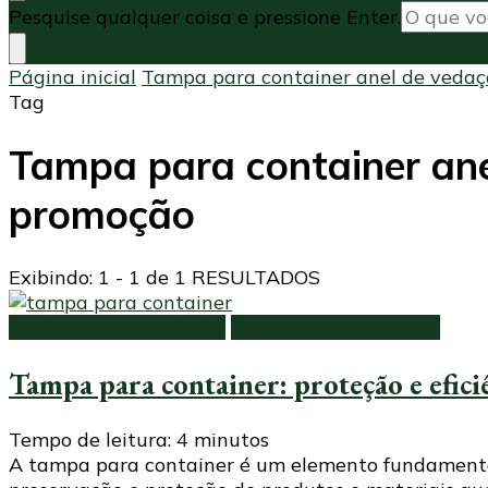
Procurando
Pesquise qualquer coisa e pressione Enter.
algo?
Página inicial
Tampa para container anel de vedaç
Tag
Tampa para container ane
promoção
Exibindo: 1 - 1 de 1 RESULTADOS
Produtos para vedação
Tampa para container
Tampa para container: proteção e eficiê
Tempo de leitura:
4
minutos
A tampa para container é um elemento fundamenta