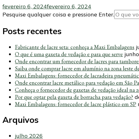
fevereiro 6, 2024
fevereiro 6, 2024
Procurando
Pesquise qualquer coisa e pressione Enter.
algo?
Posts recentes
Fabricante de lacre seta: conheça a Maxi Embalagens
j
O que é uma gaxeta de vedação e para que serve
junho
Onde encontrar um fornecedor de lacres para tambore
Saiba onde comprar lacre em alumínio na zona leste d
Maxi Embalagens: fornecedor de lacradeira pneumáti
Onde encontrar lacre metálico para vedação em São P
Conheça o fornecedor de gaxetas de vedação ideal na z
Por que optar pela gaxeta de borracha para vedação?
d
Maxi Embalagens: fornecedor de lacre plástico em SP
Arquivos
julho 2026