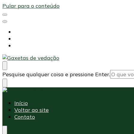
Pular para o conteúdo
Início
Voltar ao site
Contato
Maxi Embalagens
Blog Maxi Embalagens
Procurando
Pesquise qualquer coisa e pressione Enter.
algo?
Maxi Embalagens
Blog Maxi Embalagens
Início
Voltar ao site
Contato