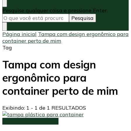
Procurando
Pesquise qualquer coisa e pressione Enter.
algo?
Página inicial
Tampa com design ergonômico para
container perto de mim
Tag
Tampa com design
ergonômico para
container perto de mim
Exibindo: 1 - 1 de 1 RESULTADOS
Tampa para container