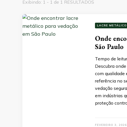
Exibindo: 1 - 1 de 1 RESULTADOS
LACRE METÁLICO
Onde encon
São Paulo
Tempo de leitur
Descubra onde 
com qualidade 
referência no s
vedação segura
em indústrias q
proteção contr
FEVEREIRO 3, 2026