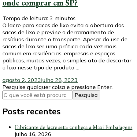
onde comprar em SP?
Tempo de leitura:
3
minutos
O lacre para sacos de lixo evita a abertura dos
sacos de lixo e previne o derramamento de
resíduos durante o transporte. Apesar do uso de
sacos de lixo ser uma prática cada vez mais
comum em residências, empresas e espaços
públicos, muitas vezes, o simples ato de descartar
o lixo nesse tipo de produto …
agosto 2, 2023
julho 28, 2023
Procurando
Pesquise qualquer coisa e pressione Enter.
algo?
Posts recentes
Fabricante de lacre seta: conheça a Maxi Embalagens
julho 16, 2026