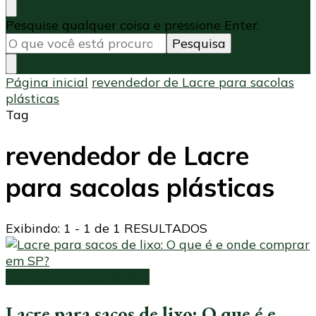
Procurando
Pesquise qualquer coisa e pressione Enter.
algo?
Página inicial
revendedor de Lacre para sacolas
plásticas
Tag
revendedor de Lacre
para sacolas plásticas
Exibindo: 1 - 1 de 1 RESULTADOS
Lacre para sacos de lixo
Lacre para sacos de lixo: O que é e