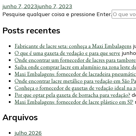
junho 7, 2023
junho 7, 2023
Procurando
Pesquise qualquer coisa e pressione Enter.
algo?
Posts recentes
Fabricante de lacre seta: conheça a Maxi Embalagens
j
O que é uma gaxeta de vedação e para que serve
junho
Onde encontrar um fornecedor de lacres para tambore
Saiba onde comprar lacre em alumínio na zona leste d
Maxi Embalagens: fornecedor de lacradeira pneumáti
Onde encontrar lacre metálico para vedação em São P
Conheça o fornecedor de gaxetas de vedação ideal na z
Por que optar pela gaxeta de borracha para vedação?
d
Maxi Embalagens: fornecedor de lacre plástico em SP
Arquivos
julho 2026