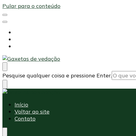
Pular para o conteúdo
Início
Voltar ao site
Contato
Maxi Embalagens
Blog Maxi Embalagens
Procurando
Pesquise qualquer coisa e pressione Enter.
algo?
Maxi Embalagens
Blog Maxi Embalagens
Início
Voltar ao site
Contato