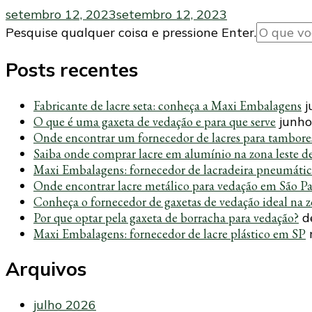
setembro 12, 2023
setembro 12, 2023
Procurando
Pesquise qualquer coisa e pressione Enter.
algo?
Posts recentes
Fabricante de lacre seta: conheça a Maxi Embalagens
j
O que é uma gaxeta de vedação e para que serve
junho
Onde encontrar um fornecedor de lacres para tambore
Saiba onde comprar lacre em alumínio na zona leste d
Maxi Embalagens: fornecedor de lacradeira pneumáti
Onde encontrar lacre metálico para vedação em São P
Conheça o fornecedor de gaxetas de vedação ideal na z
Por que optar pela gaxeta de borracha para vedação?
d
Maxi Embalagens: fornecedor de lacre plástico em SP
Arquivos
julho 2026