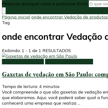
Procurando
Pesquise qualquer coisa e pressione Enter.
algo?
Página inicial
onde encontrar Vedação de produtos
Tag
onde encontrar Vedação 
Exibindo: 1 - 1 de 1 RESULTADOS
Gaxetas de vedação
Produtos para vedação
Gaxetas de vedação em São Paulo: com
Tempo de leitura:
4
minutos
Você compreende o que são gaxetas de vedação em S
que elaboramos. Aqui, você poderá saber qual a fun
conhecerá uma empresa que realiza …