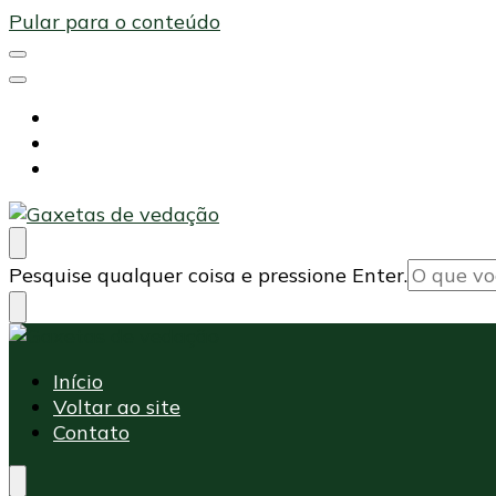
Pular para o conteúdo
Início
Voltar ao site
Contato
Maxi Embalagens
Blog Maxi Embalagens
Procurando
Pesquise qualquer coisa e pressione Enter.
algo?
Maxi Embalagens
Blog Maxi Embalagens
Início
Voltar ao site
Contato