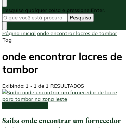
Procurando
Pesquise qualquer coisa e pressione Enter.
algo?
Página inicial
onde encontrar lacres de tambor
Tag
onde encontrar lacres de
tambor
Exibindo: 1 - 1 de 1 RESULTADOS
Lacre para tambor
Saiba onde encontrar um fornecedor