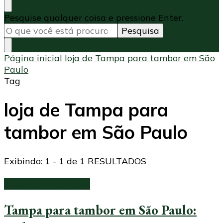
Procurando
Pesquise qualquer coisa e pressione Enter.
algo?
Página inicial
loja de Tampa para tambor em São
Paulo
Tag
loja de Tampa para
tambor em São Paulo
Exibindo: 1 - 1 de 1 RESULTADOS
Tampa para tambor
Tampa para tambor em São Paulo: