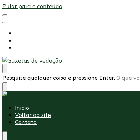
Pular para o conteúdo
Início
Voltar ao site
Contato
Maxi Embalagens
Blog Maxi Embalagens
Procurando
Pesquise qualquer coisa e pressione Enter.
algo?
Maxi Embalagens
Blog Maxi Embalagens
Início
Voltar ao site
Contato