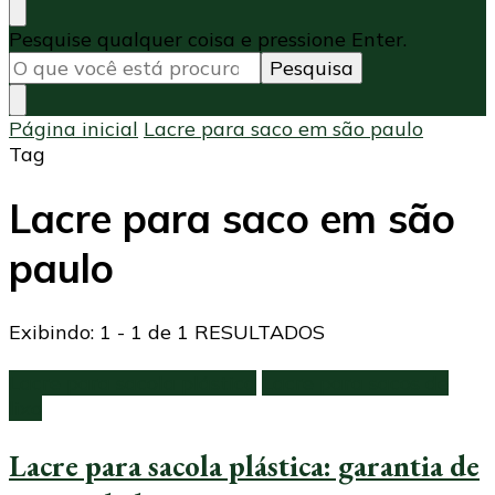
Procurando
Pesquise qualquer coisa e pressione Enter.
algo?
Página inicial
Lacre para saco em são paulo
Tag
Lacre para saco em são
paulo
Exibindo: 1 - 1 de 1 RESULTADOS
Lacre para sacola plástica
Lacre para sacos de
lixo
Lacre para sacola plástica: garantia de