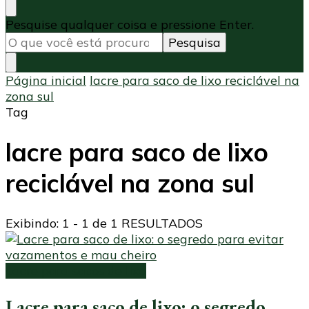
Procurando
Pesquise qualquer coisa e pressione Enter.
algo?
Página inicial
lacre para saco de lixo reciclável na
zona sul
Tag
lacre para saco de lixo
reciclável na zona sul
Exibindo: 1 - 1 de 1 RESULTADOS
Lacre para sacos de lixo
Lacre para saco de lixo: o segredo