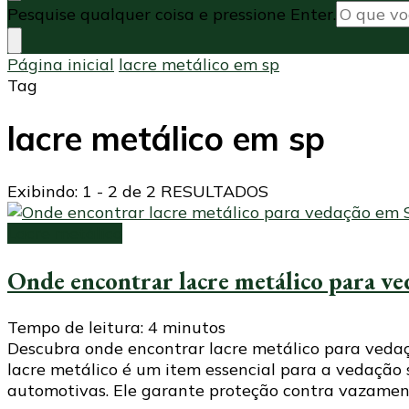
Procurando
Pesquise qualquer coisa e pressione Enter.
algo?
Página inicial
lacre metálico em sp
Tag
lacre metálico em sp
Exibindo: 1 - 2 de 2 RESULTADOS
Lacre metálico
Onde encontrar lacre metálico para ve
Tempo de leitura:
4
minutos
Descubra onde encontrar lacre metálico para vedaç
lacre metálico é um item essencial para a vedação 
automotivas. Ele garante proteção contra vazamen