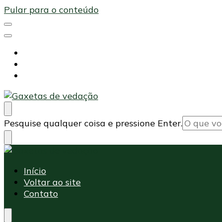
Pular para o conteúdo
Início
Voltar ao site
Contato
Maxi Embalagens
Blog Maxi Embalagens
Procurando
Pesquise qualquer coisa e pressione Enter.
algo?
Maxi Embalagens
Blog Maxi Embalagens
Início
Voltar ao site
Contato