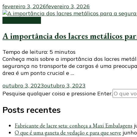
fevereiro 3, 2026
fevereiro 3, 2026
Lacre metálico
A importância dos lacres metálicos par
Tempo de leitura:
5
minutos
Conheça mais sobre a importância dos lacres metá
segurança no transporte de cargas é uma preocupaç
área é um ponto crucial e …
outubro 3, 2023
outubro 3, 2023
Procurando
Pesquise qualquer coisa e pressione Enter.
algo?
Posts recentes
Fabricante de lacre seta: conheça a Maxi Embalagens
j
O que é uma gaxeta de vedação e para que serve
junho