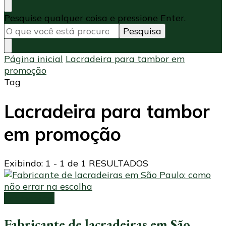
Procurando
Pesquise qualquer coisa e pressione Enter.
algo?
Página inicial
Lacradeira para tambor em
promoção
Tag
Lacradeira para tambor
em promoção
Exibindo: 1 - 1 de 1 RESULTADOS
Lacradeiras
Fabricante de lacradeiras em São