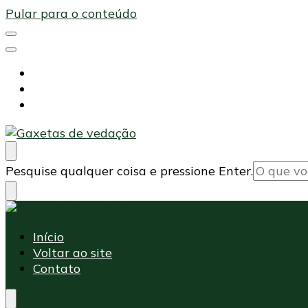
Pular para o conteúdo
Início
Voltar ao site
Contato
Maxi Embalagens
Blog Maxi Embalagens
Procurando
Pesquise qualquer coisa e pressione Enter.
algo?
Maxi Embalagens
Blog Maxi Embalagens
Início
Voltar ao site
Contato