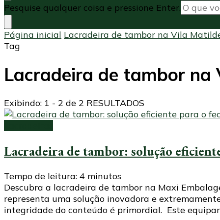
Procurando
Pesquise qualquer coisa e pressione Enter.
algo?
Página inicial
Lacradeira de tambor na Vila Matild
Tag
Lacradeira de tambor na 
Exibindo: 1 - 2 de 2 RESULTADOS
Lacradeiras
Lacradeira de tambor: solução eficien
Tempo de leitura:
4
minutos
Descubra a lacradeira de tambor na Maxi Embalage
representa uma solução inovadora e extremamente e
integridade do conteúdo é primordial. Este equipa