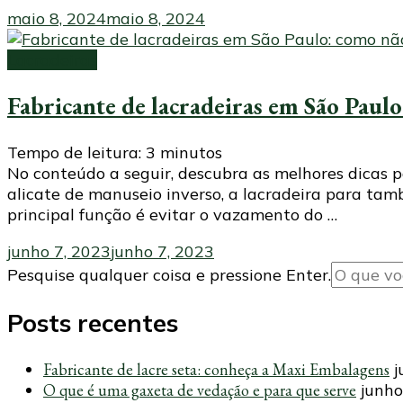
maio 8, 2024
maio 8, 2024
Lacradeiras
Fabricante de lacradeiras em São Paulo
Tempo de leitura:
3
minutos
No conteúdo a seguir, descubra as melhores dicas 
alicate de manuseio inverso, a lacradeira para t
principal função é evitar o vazamento do …
junho 7, 2023
junho 7, 2023
Procurando
Pesquise qualquer coisa e pressione Enter.
algo?
Posts recentes
Fabricante de lacre seta: conheça a Maxi Embalagens
j
O que é uma gaxeta de vedação e para que serve
junho