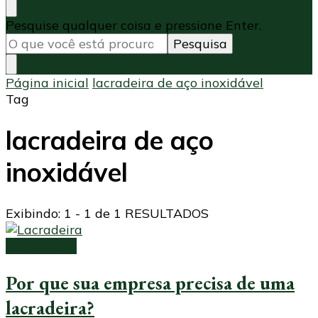
Procurando
Pesquise qualquer coisa e pressione Enter.
algo?
Página inicial
lacradeira de aço inoxidável
Tag
lacradeira de aço
inoxidável
Exibindo: 1 - 1 de 1 RESULTADOS
Lacradeiras
Por que sua empresa precisa de uma
lacradeira?