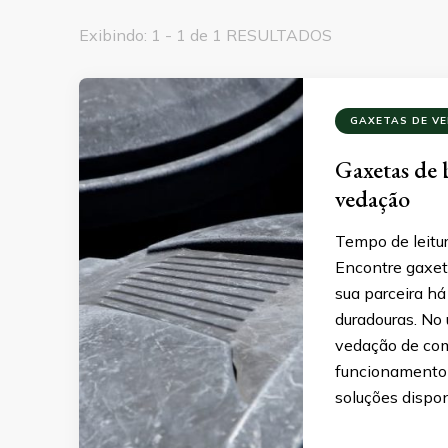
Exibindo: 1 - 1 de 1 RESULTADOS
GAXETAS DE V
Gaxetas de 
vedação
Tempo de leitur
Encontre gaxet
sua parceira h
duradouras. No 
vedação de com
funcionamento 
soluções dispo