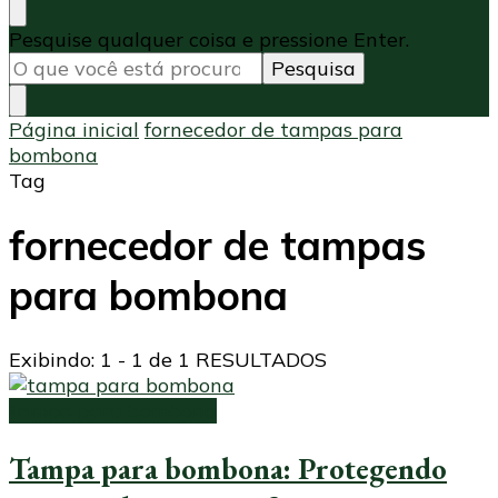
Procurando
Pesquise qualquer coisa e pressione Enter.
algo?
Página inicial
fornecedor de tampas para
bombona
Tag
fornecedor de tampas
para bombona
Exibindo: 1 - 1 de 1 RESULTADOS
tampa para bombona
Tampa para bombona: Protegendo