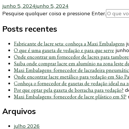
junho 5, 2024
junho 5, 2024
Procurando
Pesquise qualquer coisa e pressione Enter.
algo?
Posts recentes
Fabricante de lacre seta: conheça a Maxi Embalagens
j
O que é uma gaxeta de vedação e para que serve
junho
Onde encontrar um fornecedor de lacres para tambore
Saiba onde comprar lacre em alumínio na zona leste d
Maxi Embalagens: fornecedor de lacradeira pneumáti
Onde encontrar lacre metálico para vedação em São P
Conheça o fornecedor de gaxetas de vedação ideal na z
Por que optar pela gaxeta de borracha para vedação?
d
Maxi Embalagens: fornecedor de lacre plástico em SP
Arquivos
julho 2026