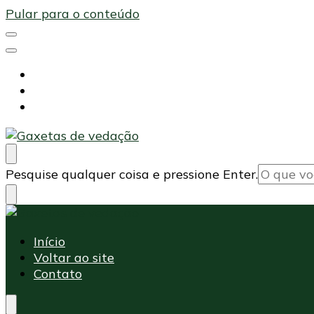
Pular para o conteúdo
Início
Voltar ao site
Contato
Maxi Embalagens
Blog Maxi Embalagens
Procurando
Pesquise qualquer coisa e pressione Enter.
algo?
Maxi Embalagens
Blog Maxi Embalagens
Início
Voltar ao site
Contato