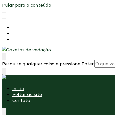
Pular para o conteúdo
Início
Voltar ao site
Contato
Maxi Embalagens
Blog Maxi Embalagens
Procurando
Pesquise qualquer coisa e pressione Enter.
algo?
Maxi Embalagens
Blog Maxi Embalagens
Início
Voltar ao site
Contato