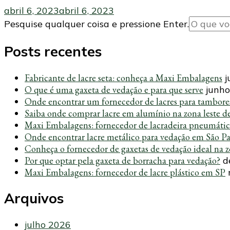
abril 6, 2023
abril 6, 2023
Procurando
Pesquise qualquer coisa e pressione Enter.
algo?
Posts recentes
Fabricante de lacre seta: conheça a Maxi Embalagens
j
O que é uma gaxeta de vedação e para que serve
junho
Onde encontrar um fornecedor de lacres para tambore
Saiba onde comprar lacre em alumínio na zona leste d
Maxi Embalagens: fornecedor de lacradeira pneumáti
Onde encontrar lacre metálico para vedação em São P
Conheça o fornecedor de gaxetas de vedação ideal na z
Por que optar pela gaxeta de borracha para vedação?
d
Maxi Embalagens: fornecedor de lacre plástico em SP
Arquivos
julho 2026