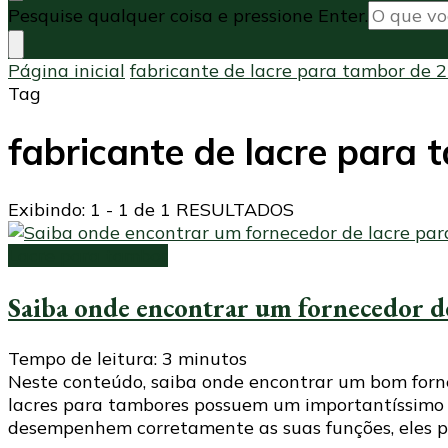
Procurando
Pesquise qualquer coisa e pressione Enter.
algo?
Página inicial
fabricante de lacre para tambor de 2
Tag
fabricante de lacre para 
Exibindo: 1 - 1 de 1 RESULTADOS
Lacre para tambor
Saiba onde encontrar um fornecedor de
Tempo de leitura:
3
minutos
Neste conteúdo, saiba onde encontrar um bom forne
lacres para tambores possuem um importantíssimo p
desempenhem corretamente as suas funções, eles p