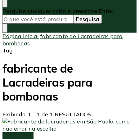
Procurando
Pesquise qualquer coisa e pressione Enter.
algo?
Página inicial
fabricante de Lacradeiras para
bombonas
Tag
fabricante de
Lacradeiras para
bombonas
Exibindo: 1 - 1 de 1 RESULTADOS
Lacradeiras