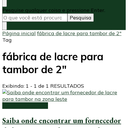
Procurando
Pesquise qualquer coisa e pressione Enter.
algo?
Página inicial
fábrica de lacre para tambor de 2″
Tag
fábrica de lacre para
tambor de 2″
Exibindo: 1 - 1 de 1 RESULTADOS
Lacre para tambor
Saiba onde encontrar um fornecedor