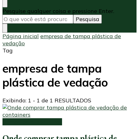
Procurando
Pesquise qualquer coisa e pressione Enter.
algo?
Página inicial
empresa de tampa plástica de
vedação
Tag
empresa de tampa
plástica de vedação
Exibindo: 1 - 1 de 1 RESULTADOS
Tampa para container
Onde comprar tampa plástica de