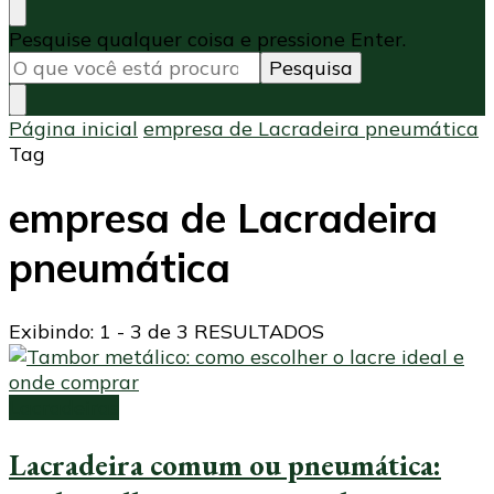
Procurando
Pesquise qualquer coisa e pressione Enter.
algo?
Página inicial
empresa de Lacradeira pneumática
Tag
empresa de Lacradeira
pneumática
Exibindo: 1 - 3 de 3 RESULTADOS
Lacradeiras
Lacradeira comum ou pneumática: