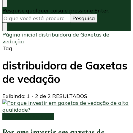
Procurando
Pesquise qualquer coisa e pressione Enter.
algo?
Página inicial
distribuidora de Gaxetas de
vedação
Tag
distribuidora de Gaxetas
de vedação
Exibindo: 1 - 2 de 2 RESULTADOS
Gaxetas de vedação
Por que investir em gaxetas de