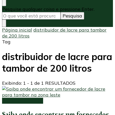
Procurando
Pesquise qualquer coisa e pressione Enter.
algo?
Página inicial
distribuidor de lacre para tambor
de 200 litros
Tag
distribuidor de lacre para
tambor de 200 litros
Exibindo: 1 - 1 de 1 RESULTADOS
Lacre para tambor
Saiba onde encontrar um fornecedor