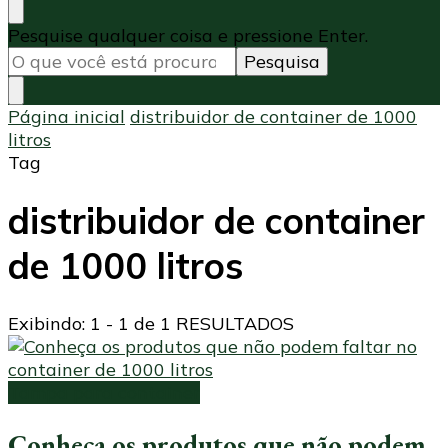
Procurando
Pesquise qualquer coisa e pressione Enter.
algo?
Página inicial
distribuidor de container de 1000
litros
Tag
distribuidor de container
de 1000 litros
Exibindo: 1 - 1 de 1 RESULTADOS
Tampa para container
Conheça os produtos que não podem