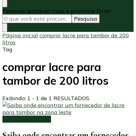
Procurando
Pesquise qualquer coisa e pressione Enter.
algo?
Página inicial
comprar lacre para tambor de 200
litros
Tag
comprar lacre para
tambor de 200 litros
Exibindo: 1 - 1 de 1 RESULTADOS
Lacre para tambor
Saiba onde encontrar um fornecedor