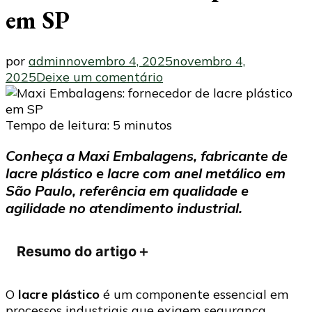
em SP
por
admin
novembro 4, 2025
novembro 4,
em
2025
Deixe um comentário
Maxi
Embalagens:
fornecedor
Tempo de leitura:
5
minutos
de
Conheça a Maxi Embalagens, fabricante de
lacre
lacre plástico e lacre com anel metálico em
plástico
em
São Paulo, referência em qualidade e
SP
agilidade no atendimento industrial.
Resumo do artigo
＋
O
lacre plástico
é um componente essencial em
processos industriais que exigem segurança,