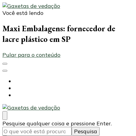
Você está lendo
Maxi Embalagens
Blog Maxi Embalagens
Maxi Embalagens: fornecedor de
lacre plástico em SP
Pular para o conteúdo
Início
Voltar ao site
Contato
Maxi Embalagens
Blog Maxi Embalagens
Procurando
Pesquise qualquer coisa e pressione Enter.
algo?