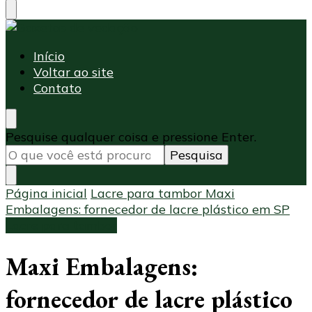
Maxi Embalagens
Blog Maxi Embalagens
Início
Voltar ao site
Contato
Procurando
Pesquise qualquer coisa e pressione Enter.
algo?
Página inicial
Lacre para tambor
Maxi
Embalagens: fornecedor de lacre plástico em SP
Lacre para tambor
Maxi Embalagens:
fornecedor de lacre plástico