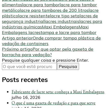
alimentos
lacre para tambor
lacre para tambor
metálico
lacre para tambores de 200 litros
lacre
plástico
lacre resistente
lacre tipo seta
lacres de
segurança industrial
lacres industriais
lacres para
indústrias químicas
Maxi Embalagens
Maxi
Embalagens lacres
tampa e lacre para tambor
Navegação
Artigo anterior
Onde comprar tampa plástica de
vedação de containers
de
Próximo artigo
Por que optar pela gaxeta de
post
borracha para vedação?
Procurando
Pesquise qualquer coisa e pressione Enter.
algo?
Posts recentes
Fabricante de lacre seta: conheça a Maxi Embalagens
julho 16, 2026
O que é uma gaxeta de vedação e para que serve